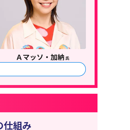
Ａマッソ・加納
氏
の仕組み