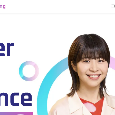
ing
コ